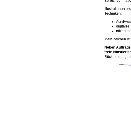
Bereich Animatio
Illustrationen er
Techniken:
Acryl/Aqu
digitale
mixed me
Mein Zeichen is
Neben Auftragsa
freie künstleris
Rückmeldungen k