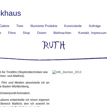
ckhaus
Galerie
Tiere
Illustrierte Produkte
Kunststände
Aufträge
e
Filme
Shop
Ostern
Weihnachten
Kontakt, Impressum
n für Trickfilm (Stoptricktechniken wie
chen- und Maltrick).
n
Film und Medien
absolvierte ich an
ie Baden-Württemberg,
Schwerpunkt Animation.
diums entwickelte ich einen eigenen
m Bereich Maltrick, den ich sowohl im