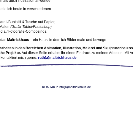
n als auch Illustration anwende.
stelle ich heute in verschiedenen
arell/Buntstift & Tusche auf Papier,
s Malen
(Grafik-Tablet/Photoshop)
dia / Fotografie-Composings.
t das
Maltrickhaus
– ein Haus, in dem ich Bilder male und bewege.
rbeiten in den Bereichen Animation, Illustration, Malerei und Skulpturenbau rea
che Projekte.
Auf dieser Seite erhaltet ihr einen Eindruck zu meinen Arbeiten. Mit 
ontaktiert mich gerne:
ruth
(a)maltrickhaus.de
KONTAKT: info(a)maltrickhaus.de